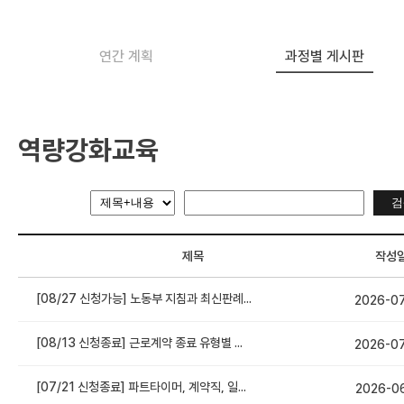
연간 계획
과정별 게시판
역량강화교육
제목
작성
[08/27 신청가능] 노동부 지침과 최신판례를 반영한 도급운영개선(불법파견, 위장도급 점검 대응 실무)
2026-0
[08/13 신청종료] 근로계약 종료 유형별 노무관리 주요 이슈(기간만료, 통상해고, 징계해고 등)
2026-0
[07/21 신청종료] 파트타이머, 계약직, 일용직 등 비정형계약 노무관리의 모든 것
2026-0