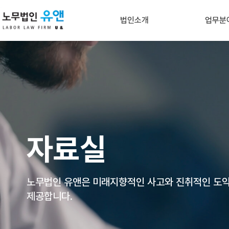
법인소개
업무분
비전 및 인사말
기업자
조직도
인적자원관리&노
유앤 NEWS
정부지원 중소기
언론속의 유앤
노동사
오시는길
산재, 산
자료실
개인정보처리방침
중대재
아웃소
노무법인 유앤은 미래지향적인 사고와 진취적인
도
제공합니다.