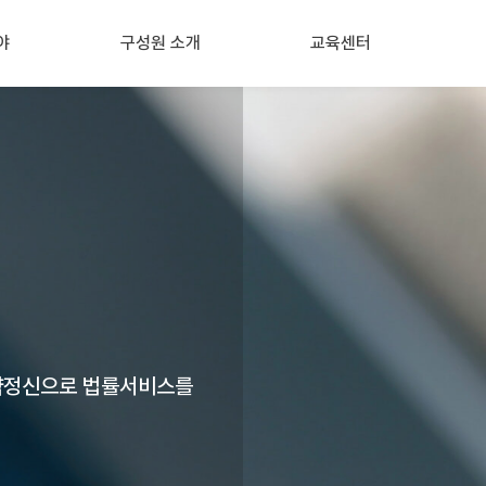
야
구성원 소개
교육센터
문
고문
교육센터 소개
사관계컨설팅
대표, 파트너노무사
역량강화교육
업전문컨설팅
공인노무사
기업대상 교육
건
Safety 매니저
정기 세미나
업안전
HR 매니저
한양대 인사노무전문가 양성
해
유앤 교육프로그램
싱
약정신으로 법률서비스를