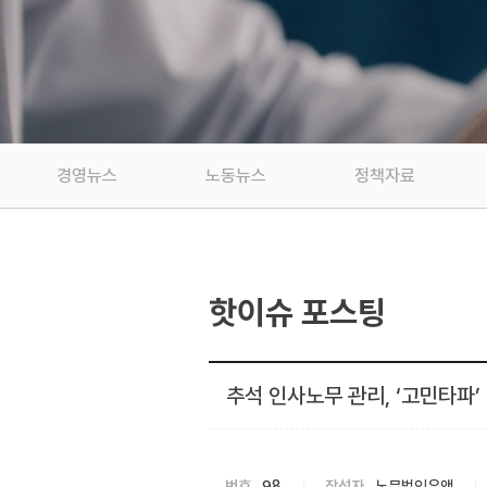
경영뉴스
노동뉴스
정책자료
핫이슈 포스팅
추석 인사노무 관리, ‘고민타파’
번호
98
작성자
노무법인유앤