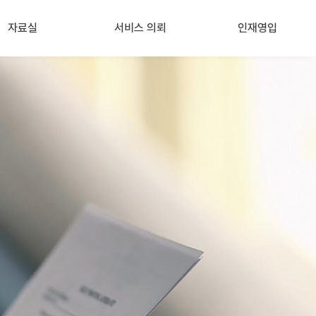
자료실
서비스 의뢰
인재영입
노동뉴스
(정기)인사노무 자문
인재영입
정책자료
아웃소싱
노동판례
노동사건
핫이슈 포스팅
컨설팅
행정해석
산업안전
기타 (의견서, 교육 등)