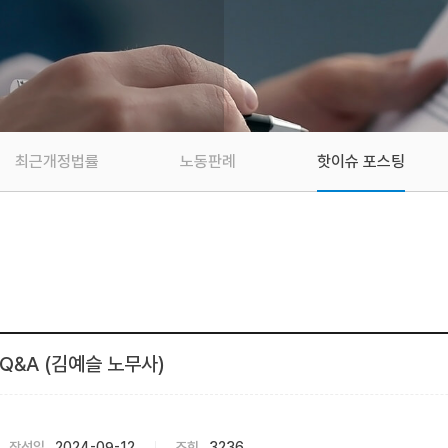
최근개정법률
노동판례
핫이슈 포스팅
 Q&A (김예슬 노무사)
작성일
2024-09-12
조회
3236