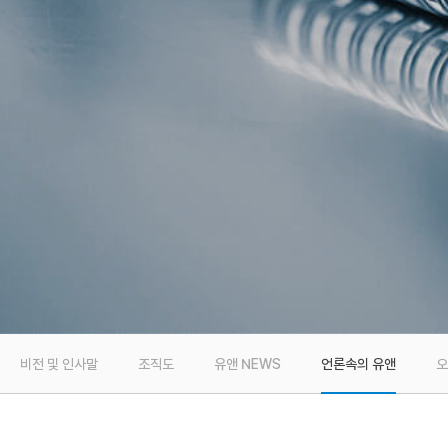
비전 및 인사말
조직도
유앤 NEWS
언론속의 유앤
오