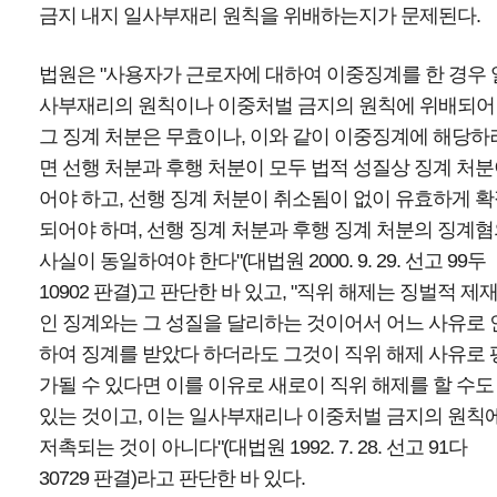
금지 내지 일사부재리 원칙을 위배하는지가 문제된다.
법원은 "사용자가 근로자에 대하여 이중징계를 한 경우 
사부재리의 원칙이나 이중처벌 금지의 원칙에 위배되어
그 징계 처분은 무효이나, 이와 같이 이중징계에 해당하
면 선행 처분과 후행 처분이 모두 법적 성질상 징계 처
어야 하고, 선행 징계 처분이 취소됨이 없이 유효하게 
되어야 하며, 선행 징계 처분과 후행 징계 처분의 징계
사실이 동일하여야 한다"(대법원 2000. 9. 29. 선고 99두
10902 판결)고 판단한 바 있고, "직위 해제는 징벌적 제
인 징계와는 그 성질을 달리하는 것이어서 어느 사유로 
하여 징계를 받았다 하더라도 그것이 직위 해제 사유로 
가될 수 있다면 이를 이유로 새로이 직위 해제를 할 수도
있는 것이고, 이는 일사부재리나 이중처벌 금지의 원칙
저촉되는 것이 아니다"(대법원 1992. 7. 28. 선고 91다
30729 판결)라고 판단한 바 있다.