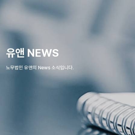
유앤 NEWS
노무법인 유앤의 News 소식입니다.